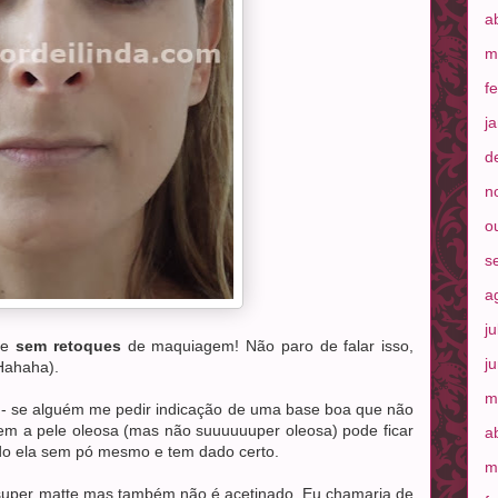
a
m
f
j
d
n
o
s
a
j
e
sem retoques
de maquiagem! Não paro de falar isso,
j
Hahaha).
m
e - se alguém me pedir indicação de uma base boa que não
tem a pele oleosa (mas não suuuuuuper oleosa) pode ficar
a
ando ela sem pó mesmo e tem dado certo.
m
uper matte mas também não é acetinado. Eu chamaria de