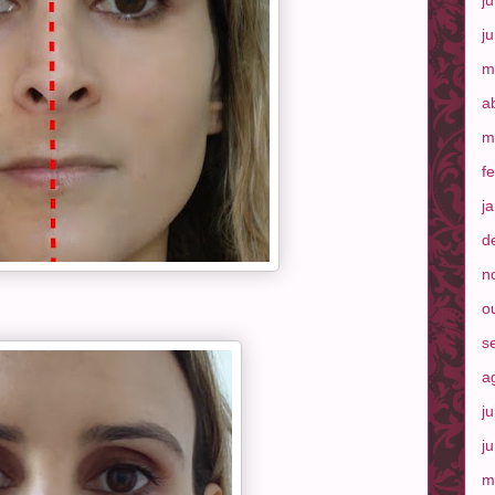
j
j
m
a
m
f
j
d
n
o
s
a
j
j
m