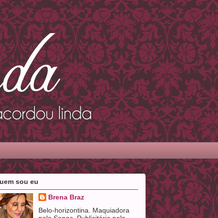
uem sou eu
Brena Braz
Belo-horizontina. Maquiadora
pelo Senac. Publicitária pela