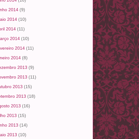
ulho 2014
(10)
unho 2014
(9)
aio 2014
(10)
bril 2014
(11)
arço 2014
(10)
evereiro 2014
(11)
aneiro 2014
(8)
ezembro 2013
(9)
ovembro 2013
(11)
utubro 2013
(15)
etembro 2013
(18)
gosto 2013
(16)
ulho 2013
(15)
unho 2013
(14)
aio 2013
(10)