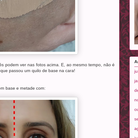
A
s podem ver nas fotos acima. E, ao mesmo tempo, não é
 que passou um quilo de base na cara!
j
j
sem base e metade com:
d
n
o
s
a