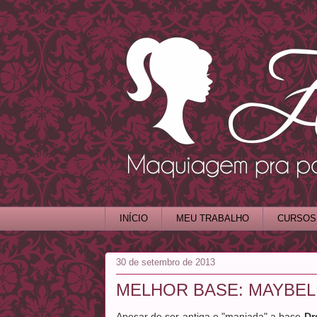
INÍCIO
MEU TRABALHO
CURSOS
30 de setembro de 2013
MELHOR BASE: MAYBEL
Apesar de ser antiga e "manjada" a base
Dr