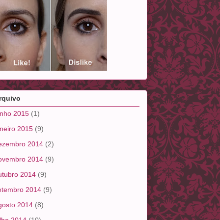
rquivo
unho 2015
(1)
aneiro 2015
(9)
ezembro 2014
(2)
ovembro 2014
(9)
utubro 2014
(9)
etembro 2014
(9)
gosto 2014
(8)