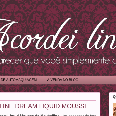
 DE AUTOMAQUIAGEM
À VENDA NO BLOG
Q
LINE DREAM LIQUID MOUSSE
eam Liquid Mousse da Maybelline
, vim conhecer de fato