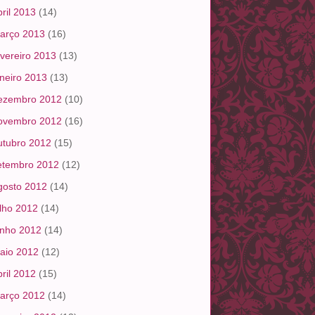
bril 2013
(14)
arço 2013
(16)
evereiro 2013
(13)
aneiro 2013
(13)
ezembro 2012
(10)
ovembro 2012
(16)
utubro 2012
(15)
etembro 2012
(12)
gosto 2012
(14)
ulho 2012
(14)
unho 2012
(14)
aio 2012
(12)
bril 2012
(15)
arço 2012
(14)