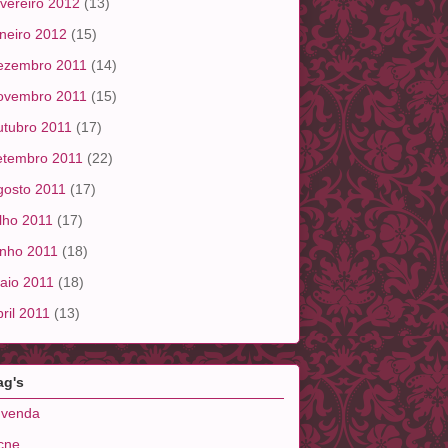
evereiro 2012
(13)
aneiro 2012
(15)
ezembro 2011
(14)
ovembro 2011
(15)
utubro 2011
(17)
etembro 2011
(22)
gosto 2011
(17)
ulho 2011
(17)
unho 2011
(18)
aio 2011
(18)
bril 2011
(13)
ag's
 venda
cne