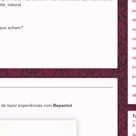
f
e, natural.
j
d
 que acham?
n
o
s
a
j
j
m
a
 de fazer experiências com
Bepantol
.
T
À
A