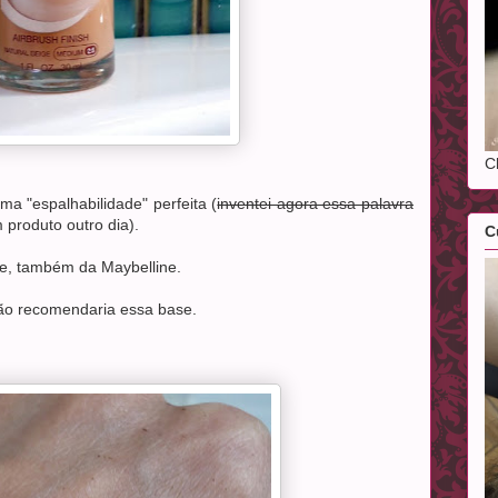
C
a "espalhabilidade" perfeita (
inventei agora essa palavra
m produto outro dia).
C
Me, também da Maybelline.
não recomendaria essa base.