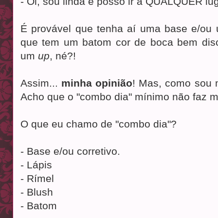
- Oi, sou linda e posso ir a QUALQUER lu
É provável que tenha aí uma base e/ou 
que tem um batom cor de boca bem disc
um
up
, né?!
Assim...
minha opinião
! Mas, como sou 
Acho que o "combo dia" mínimo não faz m
O que eu chamo de "combo dia"?
- Base e/ou corretivo.
- Lápis
- Rímel
- Blush
- Batom