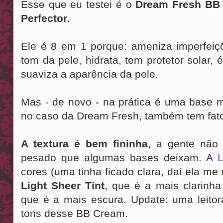
Esse que eu testei é o
Dream Fresh BB 
Perfector
.
Ele é 8 em 1 porque: ameniza imperfeiçõ
tom da pele, hidrata, tem protetor solar, 
suaviza a aparência da pele.
Mas - de novo - na prática é uma base m
no caso da Dream Fresh, também tem fator
A textura é bem fininha
, a gente não
pesado que algumas bases deixam. A
L
cores (uma tinha ficado clara, daí ela m
Light Sheer Tint
, que é a mais clarinh
que é a mais escura. Update: uma leito
tons desse BB Cream.