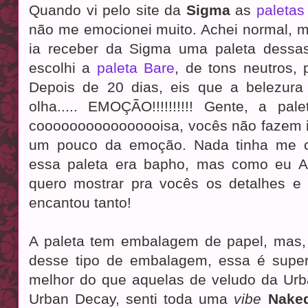
Quando vi pelo site da
Sigma
as
paletas
não me emocionei muito. Achei normal, m
ia receber da Sigma uma paleta dessa
escolhi a
paleta Bare
, de tons neutros, 
Depois de 20 dias, eis que a belezur
olha..... EMOÇÃO!!!!!!!!!! Gente, a p
coooooooooooooooisa, vocês não fazem idé
um pouco da emoção. Nada tinha me c
essa paleta era bapho, mas como eu A
quero mostrar pra vocês os detalhes e 
encantou tanto!
A paleta tem embalagem de papel, mas,
desse tipo de embalagem, essa é super 
melhor do que aquelas de veludo da Urb
Urban Decay, senti toda uma
vibe
Nake