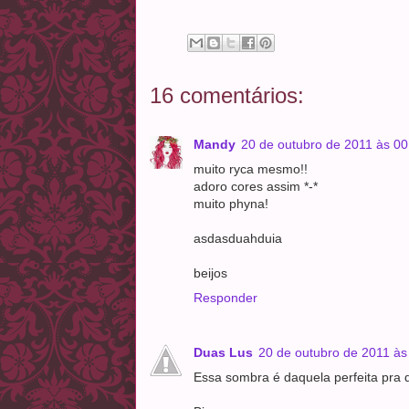
16 comentários:
Mandy
20 de outubro de 2011 às 00
muito ryca mesmo!!
adoro cores assim *-*
muito phyna!
asdasduahduia
beijos
Responder
Duas Lus
20 de outubro de 2011 às
Essa sombra é daquela perfeita pra 