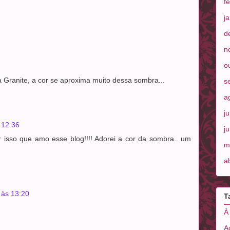
f
j
d
n
o
a Granite, a cor se aproxima muito dessa sombra...
s
a
j
 12:36
j
or isso que amo esse blog!!!! Adorei a cor da sombra.. um
m
a
 às 13:20
T
À
A