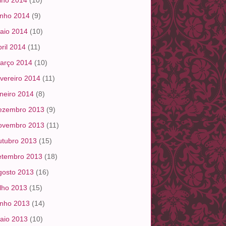
ulho 2014
(10)
unho 2014
(9)
aio 2014
(10)
bril 2014
(11)
arço 2014
(10)
evereiro 2014
(11)
aneiro 2014
(8)
ezembro 2013
(9)
ovembro 2013
(11)
utubro 2013
(15)
etembro 2013
(18)
gosto 2013
(16)
ulho 2013
(15)
unho 2013
(14)
aio 2013
(10)