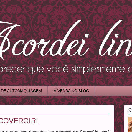
 DE AUTOMAQUIAGEM
À VENDA NO BLOG
Q
 COVERGIRL
log que estava amando esta
sombra da CoverGirl
, está