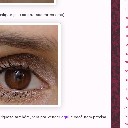
j
j
ualquer jeito só pra mostrar mesmo):
m
a
m
f
j
d
n
o
s
a
j
j
a riqueza também, tem pra vender
aqui
e você nem precisa
m