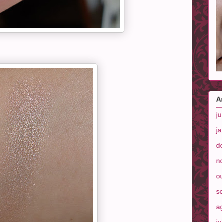
A
j
j
d
n
o
s
a