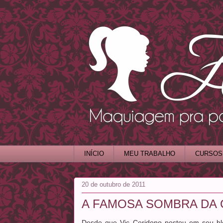
INÍCIO
MEU TRABALHO
CURSOS
20 de outubro de 2011
A FAMOSA SOMBRA DA
Desde que Vic Ceridono postou em seu b