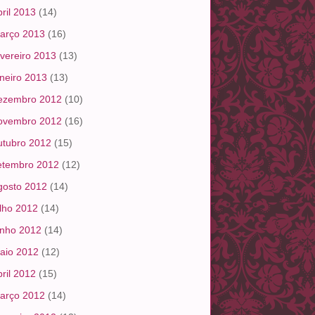
bril 2013
(14)
arço 2013
(16)
evereiro 2013
(13)
aneiro 2013
(13)
ezembro 2012
(10)
ovembro 2012
(16)
utubro 2012
(15)
etembro 2012
(12)
gosto 2012
(14)
ulho 2012
(14)
unho 2012
(14)
aio 2012
(12)
bril 2012
(15)
arço 2012
(14)