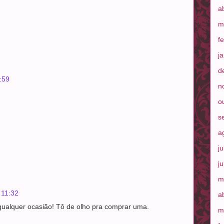
a
m
f
j
d
:59
n
o
s
a
j
j
m
 11:32
a
qualquer ocasião! Tô de olho pra comprar uma.
m