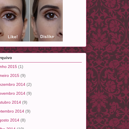
rquivo
unho 2015
(1)
aneiro 2015
(9)
ezembro 2014
(2)
ovembro 2014
(9)
utubro 2014
(9)
etembro 2014
(9)
gosto 2014
(8)