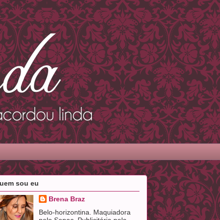
uem sou eu
Brena Braz
Belo-horizontina. Maquiadora
pelo Senac. Publicitária pela