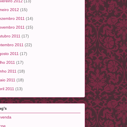
evereiro 2012
(13)
aneiro 2012
(15)
ezembro 2011
(14)
ovembro 2011
(15)
utubro 2011
(17)
etembro 2011
(22)
gosto 2011
(17)
ulho 2011
(17)
unho 2011
(18)
aio 2011
(18)
bril 2011
(13)
ag's
 venda
cne