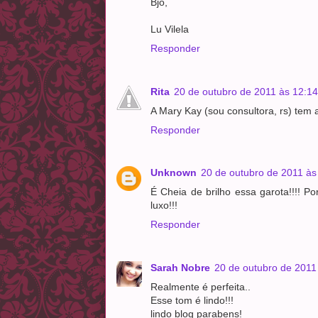
Bjo,
Lu Vilela
Responder
Rita
20 de outubro de 2011 às 12:14
A Mary Kay (sou consultora, rs) tem 
Responder
Unknown
20 de outubro de 2011 às
É Cheia de brilho essa garota!!!! P
luxo!!!
Responder
Sarah Nobre
20 de outubro de 2011
Realmente é perfeita..
Esse tom é lindo!!!
lindo blog parabens!