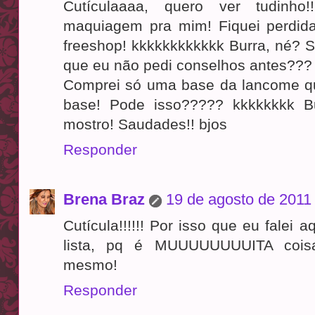
Cutículaaaa, quero ver tudinho
maquiagem pra mim! Fiquei perdid
freeshop! kkkkkkkkkkkk Burra, né? 
que eu não pedi conselhos antes??? Af
Comprei só uma base da lancome qu
base! Pode isso????? kkkkkkkk B
mostro! Saudades!! bjos
Responder
Brena Braz
19 de agosto de 2011
Cutícula!!!!!! Por isso que eu falei 
lista, pq é MUUUUUUUUITA coisa
mesmo!
Responder